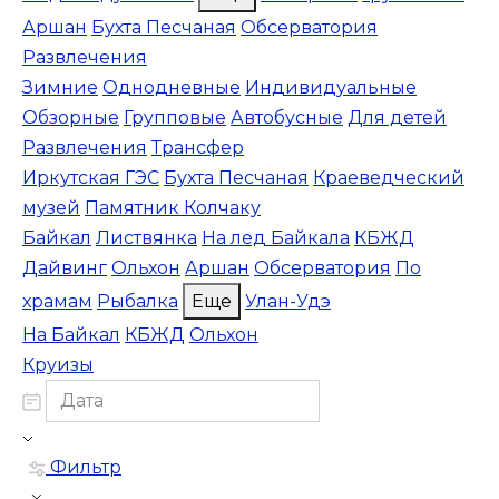
Аршан
Бухта Песчаная
Обсерватория
Развлечения
Зимние
Однодневные
Индивидуальные
Обзорные
Групповые
Автобусные
Для детей
Развлечения
Трансфер
Иркутская ГЭС
Бухта Песчаная
Краеведческий
музей
Памятник Колчаку
Байкал
Листвянка
На лед Байкала
КБЖД
Дайвинг
Ольхон
Аршан
Обсерватория
По
храмам
Рыбалка
Еще
Улан-Удэ
На Байкал
КБЖД
Ольхон
Круизы
Фильтр