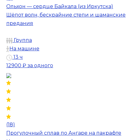
Ольхон — сердце Байкала (из Иркутска)
Шёпот волн, бескрайние степи и шаманские
предания
Группа
На машине
13 ч
12900 ₽
за одного
(18)
Прогулочный сплав по Ангаре на пакрафте