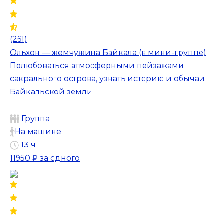
(261)
Ольхон — жемчужина Байкала (в мини-группе)
Полюбоваться атмосферными пейзажами
сакрального острова, узнать историю и обычаи
Байкальской земли
Группа
На машине
13 ч
11950 ₽
за одного