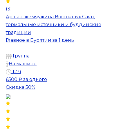
(3)
Аршан: жемчужина Восточных Саян,
термальные источники и буддийские
традиции
Главное в Бурятии за 1 день
Группа
На машине
12 ч
6500 ₽
за одного
Скидка 50%