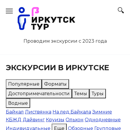
Перейти
к
содержанию
Проводим экскурсии с 2023 года
ЭКСКУРСИИ В ИРКУТСКЕ
Популярные
Форматы
Достопримечательности
Темы
Туры
Водные
Байкал
Листвянка
На лед Байкала
Зимние
КБЖД
Дайвинг
Круизы
Ольхон
Однодневные
Индивидуальные
Еще
Обзорные
Групповые