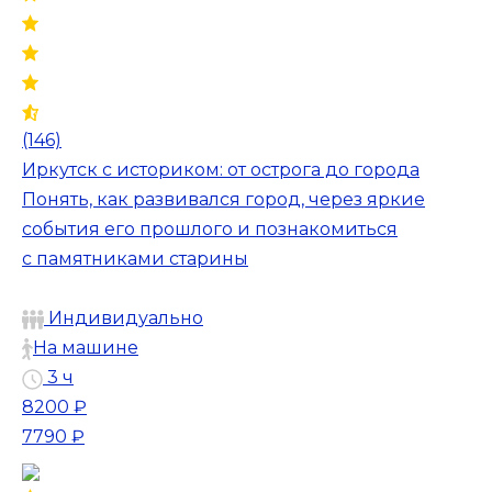
(146)
Иркутск с историком: от острога до города
Понять, как развивался город, через яркие
события его прошлого и познакомиться
с памятниками старины
Индивидуально
На машине
3 ч
8200 ₽
7790 ₽