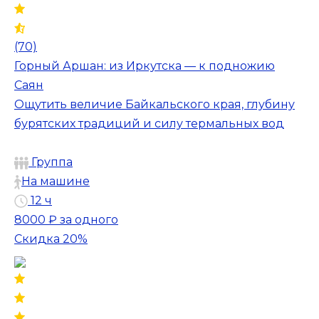
(70)
Горный Аршан: из Иркутска — к подножию
Саян
Ощутить величие Байкальского края, глубину
бурятских традиций и силу термальных вод
Группа
На машине
12 ч
8000 ₽
за одного
Скидка 20%