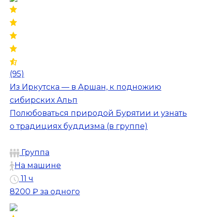
(95)
Из Иркутска — в Аршан, к подножию
сибирских Альп
Полюбоваться природой Бурятии и узнать
о традициях буддизма (в группе)
Группа
На машине
11 ч
8200 ₽
за одного