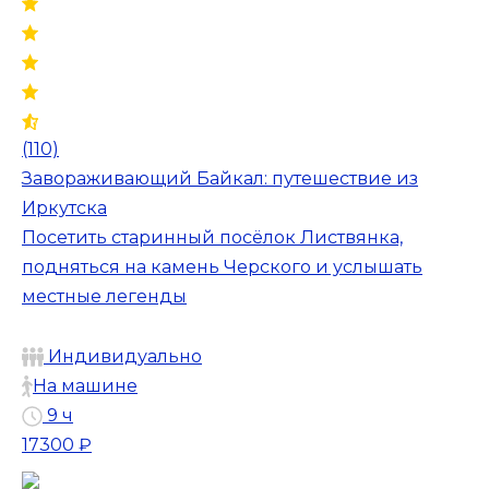
(110)
Завораживающий Байкал: путешествие из
Иркутска
Посетить старинный посёлок Листвянка,
подняться на камень Черского и услышать
местные легенды
Индивидуально
На машине
9 ч
17300 ₽