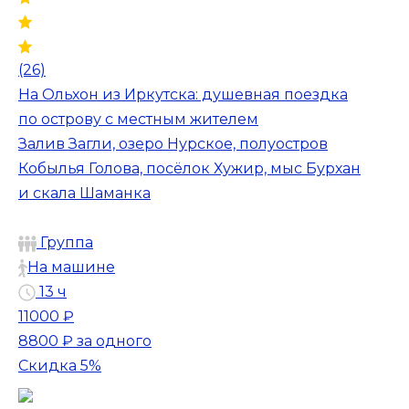
(26)
На Ольхон из Иркутска: душевная поездка
по острову с местным жителем
Залив Загли, озеро Нурское, полуостров
Кобылья Голова, посёлок Хужир, мыс Бурхан
и скала Шаманка
Группа
На машине
13 ч
11000 ₽
8800 ₽
за одного
Скидка 5%